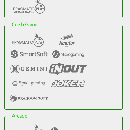
Crash Game
Arcade