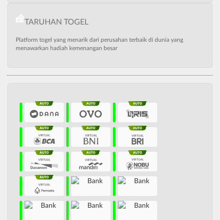
TARUHAN TOGEL
Platform togel yang menarik dari perusahan terbaik di dunia yang
menawarkan hadiah kemenangan besar