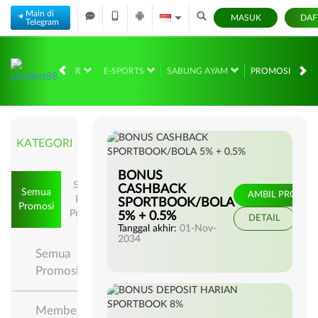
Main di
MASUK
DAF
Telegram
PROMOSI
ARCADE
POKER
E-SPORTS
SABUNG AYAM
KATEGORI
BONUS
Semua
CASHBACK
Semua
AMBIL PROMO
Event
SPORTBOOK/BOLA
Promosi
Provider
5% + 0.5%
DETAIL
Tanggal akhir:
01-Nov-
2034
Semua
Promosi
Member