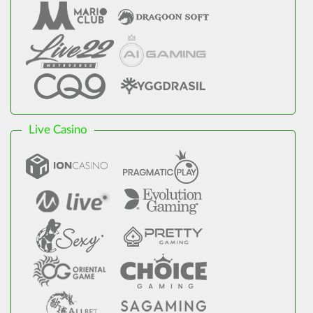
Live Casino