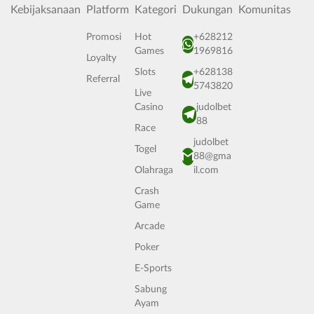
Kebijaksanaan
Platform
Kategori
Dukungan
Komunitas
Promosi
Hot
+628212
Games
1969816
Loyalty
Slots
+628138
Referral
5743820
Live
Casino
judolbet
88
Race
judolbet
Togel
88@gma
Olahraga
il.com
Crash
Game
Arcade
Poker
E-Sports
Sabung
Ayam