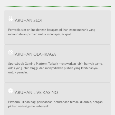
TARUHAN SLOT
Penyedia slot online dengan beragam pilihan game menarik yang
memudahkan pemain untuk mencapai jackpot
TARUHAN OLAHRAGA
Sportsbook Gaming Platform Terbaik menawarkan lebih banyak game,
odds yang lebih tinggi, dan menyediakan pilihan yang lebih banyak
untuk pemain.
TARUHAN LIVE KASINO
Platform Pilihan bagi perusahaan-perusahaan terbaik di dunia, dengan
pilihan variasi game terbanyak