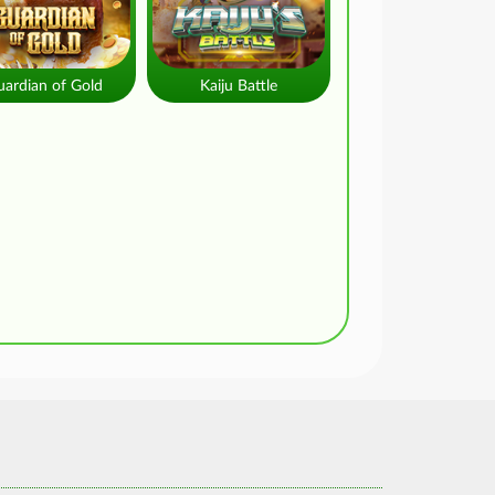
uardian of Gold
Kaiju Battle