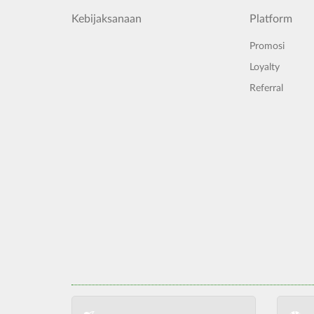
Kebijaksanaan
Platform
Promosi
Loyalty
Referral