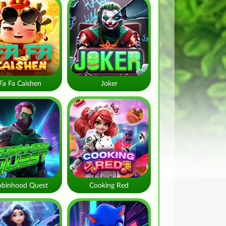
Fa Fa Caishen
Joker
obinhood Quest
Cooking Red