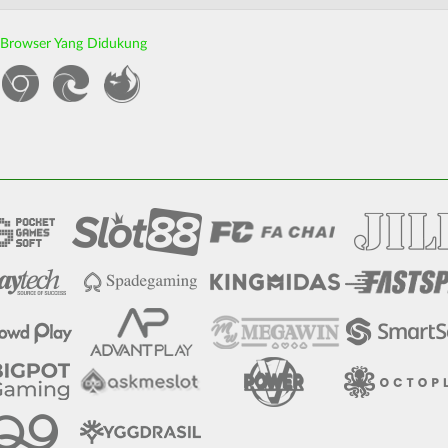
Browser Yang Didukung