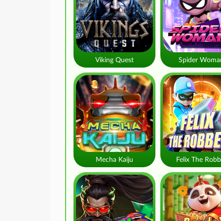
Viking Quest
Spider Woma
Mecha Kaiju
Felix The Robb