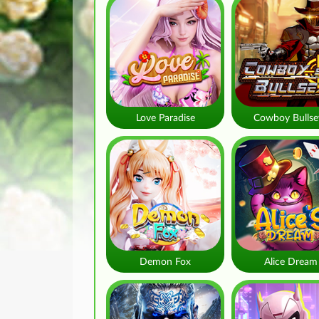
Love Paradise
Cowboy Bullse
Demon Fox
Alice Dream