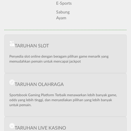
E-Sports
Sabung
Ayam
TARUHAN SLOT
Penyedia slot online dengan beragam pilihan game menarik yang
memudahkan pemain untuk mencapai jackpot
TARUHAN OLAHRAGA
Sportsbook Gaming Platform Terbaik menawarkan lebih banyak game,
odds yang lebih tinggi, dan menyediakan pilihan yang lebih banyak
untuk pemain.
TARUHAN LIVE KASINO