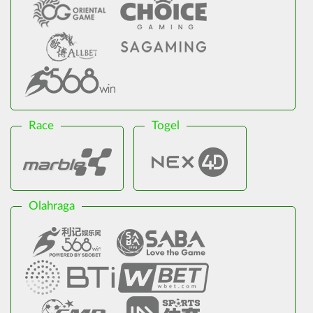
Race
Togel
Olahraga