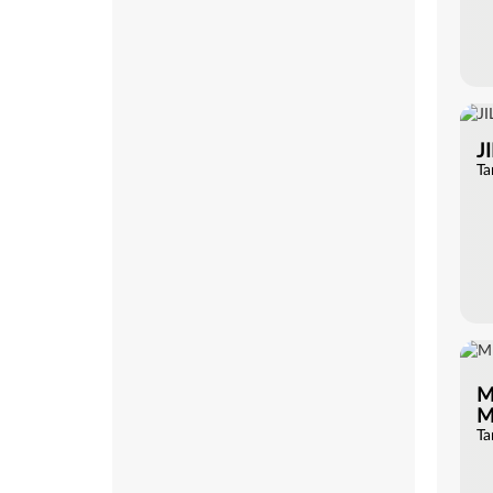
J
Ta
M
M
Ta