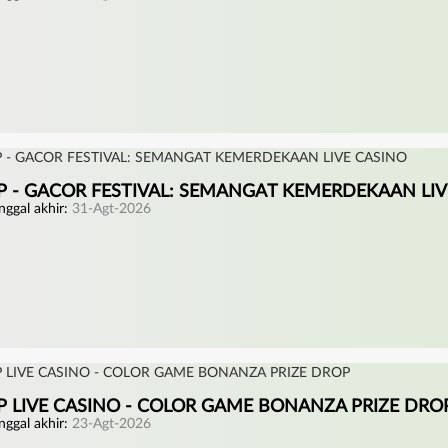
P - GACOR FESTIVAL: SEMANGAT KEMERDEKAAN LIV
nggal akhir:
31-Agt-2026
P LIVE CASINO - COLOR GAME BONANZA PRIZE DRO
nggal akhir:
23-Agt-2026