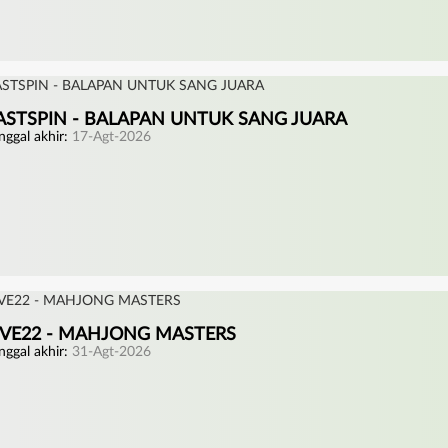
ASTSPIN - BALAPAN UNTUK SANG JUARA
nggal akhir:
17-Agt-2026
IVE22 - MAHJONG MASTERS
nggal akhir:
31-Agt-2026