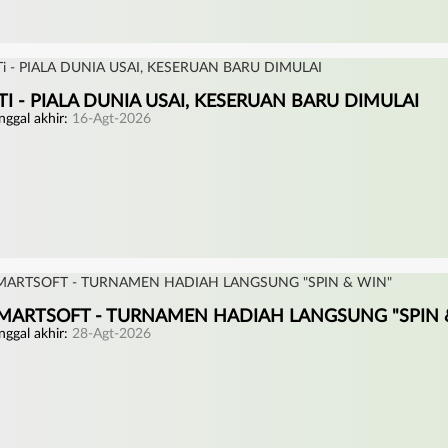
TI - PIALA DUNIA USAI, KESERUAN BARU DIMULAI
nggal akhir:
16-Agt-2026
MARTSOFT - TURNAMEN HADIAH LANGSUNG "SPIN 
nggal akhir:
28-Agt-2026