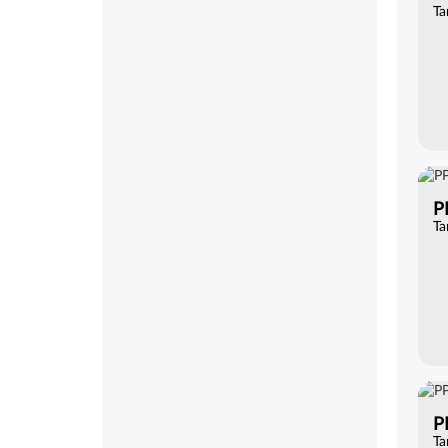
Ta
P
Ta
P
Ta