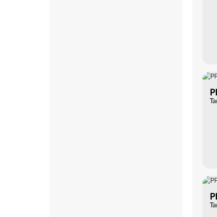
P
Ta
P
Ta