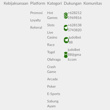
Kebijaksanaan
Platform
Kategori
Dukungan
Komunitas
Promosi
Hot
+628212
Games
1969816
Loyalty
Slots
+628138
Referral
5743820
Live
Casino
judolbet
88
Race
judolbet
Togel
88@gma
Olahraga
il.com
Crash
Game
Arcade
Poker
E-Sports
Sabung
Ayam