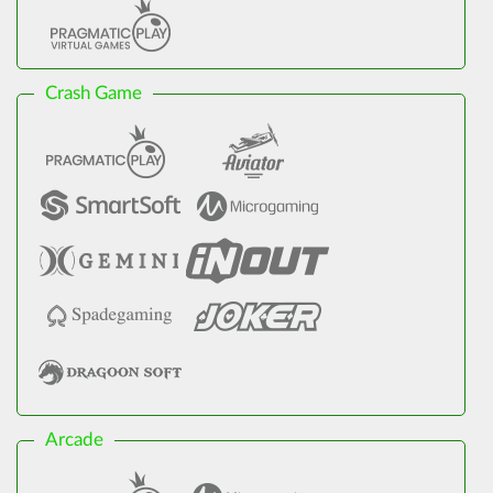
Crash Game
Arcade