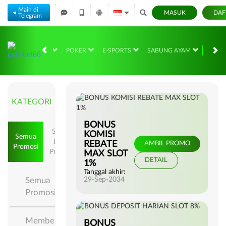
Main di
MASUK
DAF
Telegram
PROM
AME
ARCADE
POKER
E-SPORTS
SABUNG AYAM
KATEGORI
BONUS
Semua
KOMISI
Semua
Event
REBATE
AMBIL PROMO
Promosi
Provider
MAX SLOT
DETAIL
1%
Tanggal akhir:
Semua
29-Sep-2034
Promosi
Member
BONUS