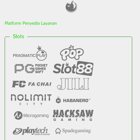
Platform Penyedia Layanan
Slots