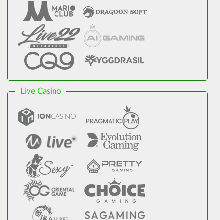
Live Casino