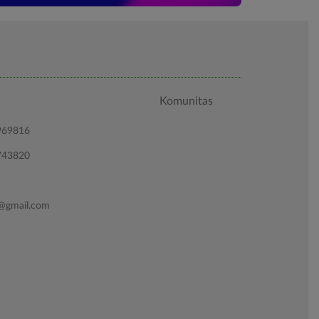
Komunitas
969816
743820
@gmail.com