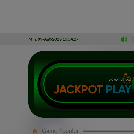
Min, 09-Agt-2026 15.54.27
un-2026 dari 14.59.59 sampai 30-Sep-2026 14.59.59. Selama waktu ini, PP Virtual S
JACKPOT
PLAY
Game Populer