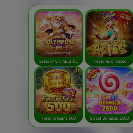
Gates of Olympus POP
Treasures of Aztec
Fortune Gems 500
Sweet Bonanza 2500