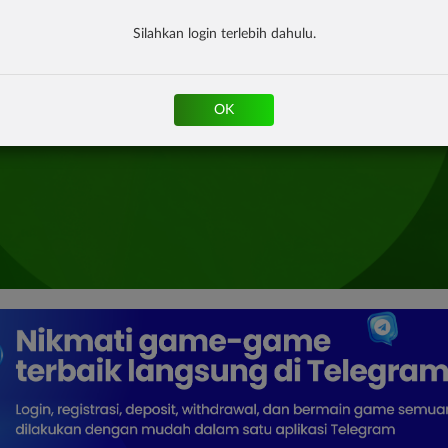
Silahkan login terlebih dahulu.
OK