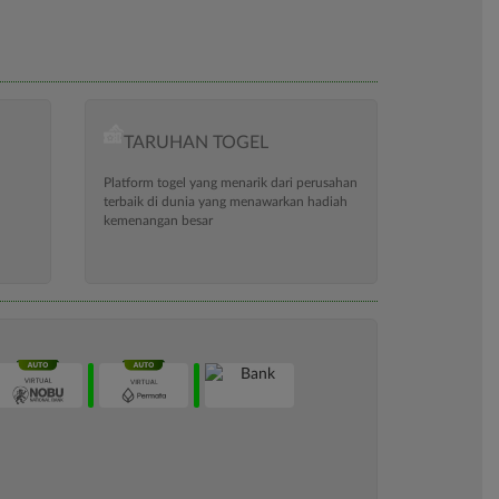
TARUHAN TOGEL
Platform togel yang menarik dari perusahan
terbaik di dunia yang menawarkan hadiah
kemenangan besar