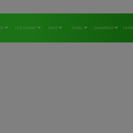
TS
LIVE CASINO
RACE
TOGEL
OLAHRAGA
CRAS