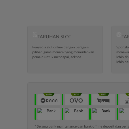
TARUHAN SLOT
TA
Penyedia slot online dengan beragam
Sportsb
pilihan game menarik yang memudahkan
menawar
pemain untuk mencapai jackpot
lebih ti
lebih b
* Selama bank maintenance dan bank offline deposit dan penar