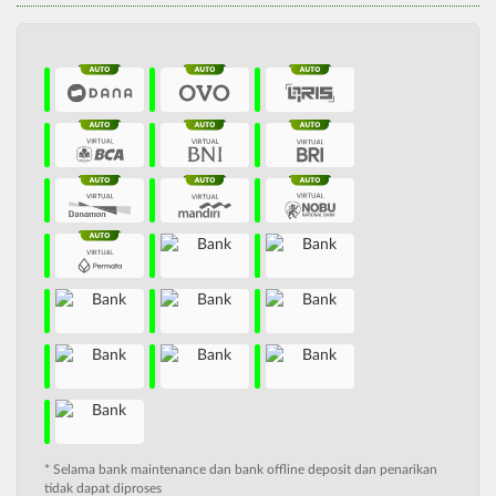
* Selama bank maintenance dan bank offline deposit dan penarikan
tidak dapat diproses