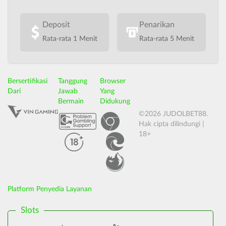
Deposit
Penarikan
Rata-rata 1 Menit
Rata-rata 5 Menit
Bersertifikasi
Tanggung
Browser
Dari
Jawab
Yang
Bermain
Didukung
©2026 JUDOLBET88.
Hak cipta dilindungi |
18+
Platform Penyedia Layanan
Slots