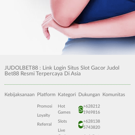
JUDOLBET88 : Link Login Situs Slot Gacor Judol
Bet88 Resmi Terpercaya Di Asia
Kebijaksanaan
Platform
Kategori
Dukungan
Komunitas
Promosi
Hot
+628212
Games
1969816
Loyalty
Slots
+628138
Referral
5743820
Live