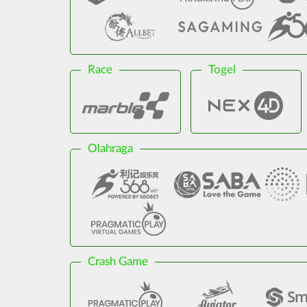
Race
Togel
Olahraga
Crash Game