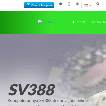
Main di Telegram
HOT GAMES
SLOTS
LIVE CASI
SV388
Kepopulerannya SV388 di dunia judi online