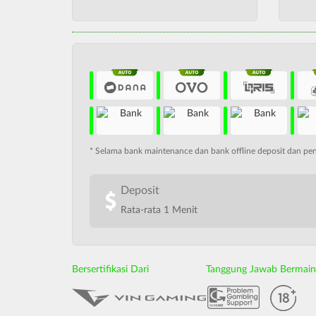
* Selama bank maintenance dan bank offline deposit dan pen
Deposit
Rata-rata 1 Menit
Bersertifikasi Dari
Tanggung Jawab Bermain